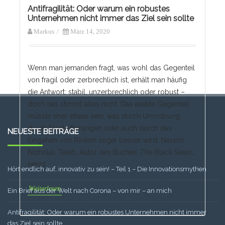
Antifragilität: Oder warum ein robustes
Unternehmen nicht immer das Ziel sein sollte
Markus
/
März 14, 2020
Wenn man jemanden fragt, was wohl das Gegenteil
von fragil oder zerbrechlich ist, erhält man häufig
die Antwort: stabil, unzerbrechlich oder robust –
doch das stimmt alles nicht. Das exakte Gegenteil
müsste eher etwas sein, was durch Unordnung,
durch Erschütterungen oder auch durch das
NEUESTE BEITRÄGE
Eingehen von Risiken sogar besser wird. Nassim
Nicholas Taleb, Autor des Buches ‚The Black Swan‚,
nennt
Hört endlich auf, innovativ zu sein! – Teil 1 – Die Innovationsmythen
Weiterlesen
Ein Brief aus der Welt nach Corona – von mir – an mich
Antifragilität: Oder warum ein robustes Unternehmen nicht immer
das Ziel sein sollte