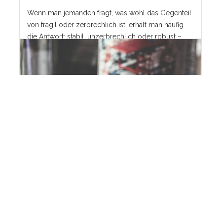
Wenn man jemanden fragt, was wohl das Gegenteil
von fragil oder zerbrechlich ist, erhält man häufig
die Antwort: stabil, unzerbrechlich oder robust –
doch das stimmt alles nicht. Das exakte Gegenteil
müsste eher etwas sein, was durch Unordnung,
durch Erschütterungen oder auch durch das
Eingehen von Risiken sogar besser wird. Nassim
Nicholas Taleb, Autor des Buches ‚The Black Swan‚,
nennt
Weiterlesen