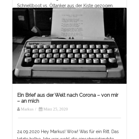
Schnellboot vs. Öltanker aus der Kiste gezogen.
Hinzukommt ein mächtiger Apparat von Bürokratie,
die täglich die Masseträgheit nährt, was auch nicht
gerade hilft, den Neuerungen des Marktes zu
begegnen oder völlig neue Segmente für sich zu
Weiterlesen
Ein Brief aus der Welt nach Corona – von mir
– an mich
Markus
/
März 25, 2020
24.09.2020 Hey Markus! Wow! Was für ein Ritt. Das