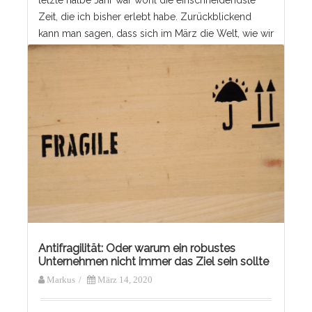
letzte halbe Jahr war wohl die einschneidendste
Zeit, die ich bisher erlebt habe. Zurückblickend
kann man sagen, dass sich im März die Welt, wie wir
sie bisher kannten, nahezu vollständig aufgelöst hat.
Nächste Woche, Anfang Oktober, stehen wir kurz
vor der Veröffentlichung eines Medikaments für die
Behandlung des Coronavirus SARS-CoV-2 und
Weiterlesen
Antifragilität: Oder warum ein robustes
Unternehmen nicht immer das Ziel sein sollte
Markus
/
März 14, 2020