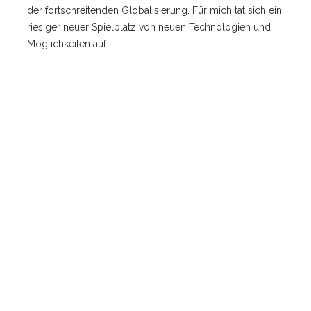
der fortschreitenden Globalisierung. Für mich tat sich ein
riesiger neuer Spielplatz von neuen Technologien und
Möglichkeiten auf.
Heute höre ich nur noch Klagen über die vielen
Änderungen:
Der Onlinehandel frisst die Innenstädte auf
,
die Elektromobilität kostet Arbeitsplätze in der
Automobilindustrie
,
das Internet tötet die Zeitungen
…
und dann auch noch die
Energiewende!
– Warum
jammern wir so sehr über Veränderungen? Warum
argumentieren wir nur noch mit Risiken, statt auch die
Chancen zu sehen? Warum diese Besitzstandswahrung?
– Und wenn wir uns dann mal in den Unternehmen auf
den Weg machen, um uns den neuen
Herausforderungen zu stellen, versuchen wir dies mit
den althergebrachten Methoden, die wir schon immer
angewendet haben. Nur passen diese eben nicht mehr
zum jetzt beginnenden Zeitalter und wir scheitern somit
häufig. Wir durchlaufen gerade einen radikalen