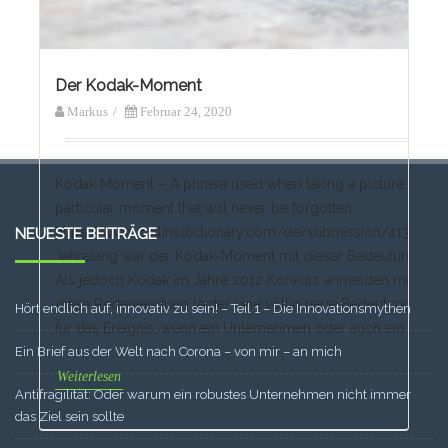
Der Kodak-Moment
Markus
/
Februar 24, 2020
Kodak Moment – A phrase used when taking a picture of so
particular moment that will never be forgotten.
https://www.collinsdictionary.com/de/submission/4135/K
NEUESTE BEITRÄGE
Jahrelang war der Kodak-Moment mit dieser Bedeutung glei
Als jedoch Kodak im Jahre 2012 Konkurs anmelden musste, 
diese Redewendung leider eine völlig neue Bedeutung. Heute
Hört endlich auf, innovativ zu sein! – Teil 1 – Die Innovationsmythen
für das Ereignis, wenn ein Unternehmen oder auch ein gesa
Ein Brief aus der Welt nach Corona – von mir – an mich
Weiterlesen
Antifragilität: Oder warum ein robustes Unternehmen nicht immer
das Ziel sein sollte